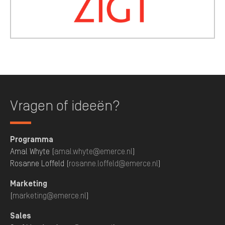
Vragen of ideeën?
Programma
Amal Whyte (
amal.whyte@emerce.nl
)
Rosanne Loffeld (
rosanne.loffeld@emerce.nl
)
Marketing
(
marketing@emerce.nl
)
Sales