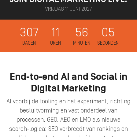
JOIN DIGITAL MARKETING LIVE!
VRIJDAG 11 JUNI 2027
307
11
56
04
DAGEN
UREN
MINUTEN
SECONDEN
End-to-end AI and Social in
Digital Marketing
AI voorbij de tooling en het experiment, richting
besluitvorming en vast onderdeel van
processen. GEO, AEO en LMO als nieuwe
search-logica: SEO verbreedt van rankings en