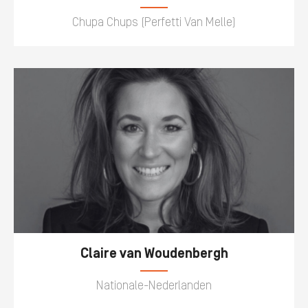
Chupa Chups (Perfetti Van Melle)
The
Sessie
Rise
of
Life‑Centric
he Rise of Life‑Centric Marketing: Bouw vo
Marketing:
Bouw
levens, niet doelgroepen
voor
levens,
niet
doelgroepen
Claire van Woudenbergh
Nationale-Nederlanden