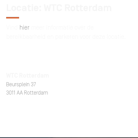
Locatie: WTC Rotterdam
Vind
hier
meer informatie over de
bereikbaarheid en parkeren voor deze locatie.
WTC Rotterdam
Beursplein 37
3011 AA Rotterdam
Route