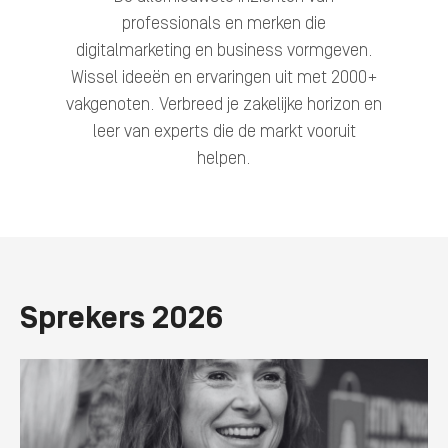
professionals en merken die
digitalmarketing en business vormgeven.
Wissel ideeën en ervaringen uit met 2000+
vakgenoten. Verbreed je zakelijke horizon en
leer van experts die de markt vooruit
helpen.
Sprekers 2026
Human-
Sessie
led
innovation
meets