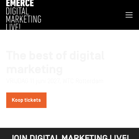
Open
nav
men
Homepage
The best of digital
marketing
VRIJDAG 11 juni 2027, WTC Rotterdam
Koop tickets
Lees meer