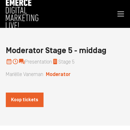
Open
nav
men
Homepage
Moderator Stage 5 - middag
Presentation
Stage 5
Mariëlle Vaneman
Moderator
Koop tickets